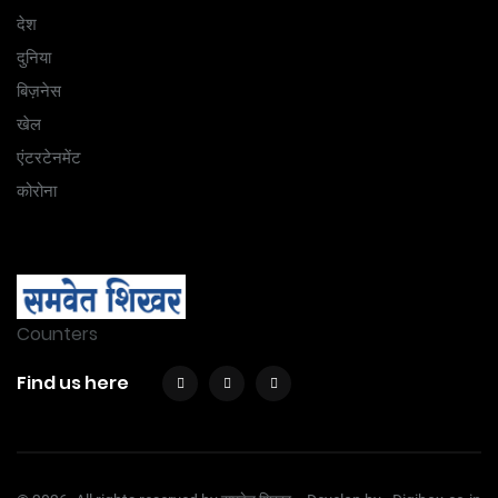
देश
दुनिया
बिज़नेस
खेल
एंटरटेनमेंट
कोरोना
Counters
Find us here