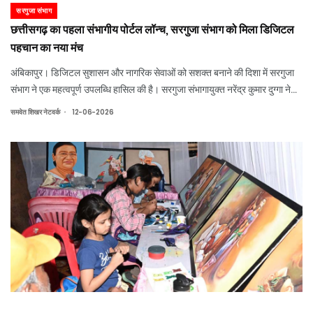
सरगुजा संभाग
छत्तीसगढ़ का पहला संभागीय पोर्टल लॉन्च, सरगुजा संभाग को मिला डिजिटल
पहचान का नया मंच
अंबिकापुर। डिजिटल सुशासन और नागरिक सेवाओं को सशक्त बनाने की दिशा में सरगुजा
संभाग ने एक महत्वपूर्ण उपलब्धि हासिल की है। सरगुजा संभागायुक्त नरेंद्र कुमार दुग्गा ने
शुक्रवार को सरगुजा संभाग की आधिकारिक वेबसाइट division-surguja.cg.gov.in
.
समवेत शिखर नेटवर्क
12-06-2026
का शुभारंभ किया। यह