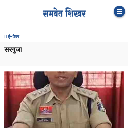
ई-पेपर
सरगुजा