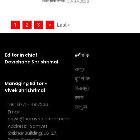
समवेत शिखर नेटवर्क
27-07-2026
1
2
3
>
Last ›
Editor in chief -
छत्तीसगढ़
Devichand Shrishrimal
रायपुर
दुर्ग संभाग
Managing Editor -
बिलासपुर
Vivek Shrishrimal
बस्तर
Tel.: 0771 - 4917266
सरगुजा
Email:
news@samvetshikhar.com
Address: Samvet
Shikhar Building, LG-27,
Press Complex,