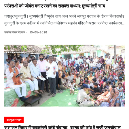
परंपराओं को जीवंत बनाए रखने का सशक्त माध्यम: मुख्यमंत्री साय
जशपुर/कुनकुरी। मुख्यमंत्री विष्णुदेव साय आज अपने जशपुर प्रवास के दौरान विकासखंड
कुनकुरी के ग्राम कलिबा में नवनिर्मित कलिबेश्वर महादेव मंदिर के प्राण-प्रतिष्ठा कार्यक्रम में
शामिल हुए। इस अवसर पर उनकी धर्मपत्नी श्रीमती कौशल्या साय भी उपस्थित थीं।
.
समवेत शिखर नेटवर्क
10-05-2026
सरगुजा संभाग
सुशासन तिहार में मुख्यमंत्री पहुंचे चंदागढ़ : बरगद की छांव में सजी जनचौपाल