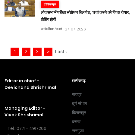
ट्रेंडिंग न्यूज़
लोकसभा में परीक्षा संशोधन बिल पेश, चर्चा करने को विपक्ष तैयार,
वोटिंग होगी
समवेत शिखर नेटवर्क
27-07-2026
1
2
3
>
Last ›
Editor in chief -
छत्तीसगढ़
Devichand Shrishrimal
रायपुर
दुर्ग संभाग
Managing Editor -
बिलासपुर
Vivek Shrishrimal
बस्तर
Tel.: 0771 - 4917266
सरगुजा