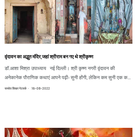
वृंदावन का अद्भुत मंदिर,जहां श्रीराम बन गए थे श्रीकृष्ण
डॉ.आशा मिश्रा उपाध्याय नई दिल्ली। श्री कृष्ण नगरी वृंदावन की
अनेकानेक पौराणिक कथाएं आपने पढ़ी- सुनी होंगी, लेकिन कम सुनी एक कथा
बहुत अद्भुत है, जिसके अनुसार महाकवि गोस्वामी तुलसीदास ने भगवान श्री
.
समवेत शिखर नेटवर्क
16-08-2022
कृष्ण को अपनी भक्ति भाव से भगवान राम के रूप में दर्शन देन