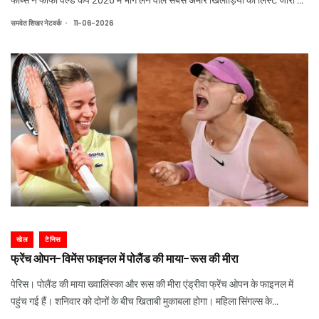
है। इसमें पुर्तगाल के स्टार फुटबॉलर क्रिस्टियानो रोनाल्डो टॉप पर हैं। वहीं, अर्जेंटीना क
.
समवेत शिखर नेटवर्क
11-06-2026
खेल
टेनिस
फ्रेंच ओपन-विमेंस फाइनल में पोलैंड की माया-रूस की मीरा
पेरिस। पोलैंड की माया ख्वालिंस्का और रूस की मीरा एंड्रीवा फ्रेंच ओपन के फाइनल में
पहुंच गई हैं। शनिवार को दोनों के बीच खिताबी मुकाबला होगा। महिला सिंगल्स के
सेमीफाइनल में माया ख्वालिंस्का ने 25वीं वरीयता प्राप्त डायना श्नाइडर को 7-6 (4), 6-4