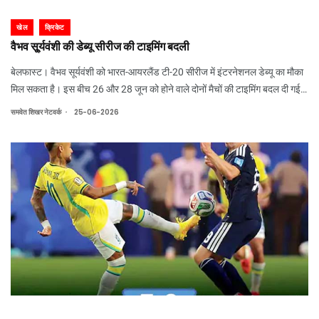
खेल
क्रिकेट
वैभव सू्र्यवंशी की डेब्यू सीरीज की टाइमिंग बदली
बेलफास्ट। वैभव सूर्यवंशी को भारत-आयरलैंड टी-20 सीरीज में इंटरनेशनल डेब्यू का मौका
मिल सकता है। इस बीच 26 और 28 जून को होने वाले दोनों मैचों की टाइमिंग बदल दी गई
है। दोनों मुकाबले शाम 7 बजे की बजाय एक घंटा पहले 6 बजे से शुरु होंगे। आयरलैंड
.
समवेत शिखर नेटवर्क
25-06-2026
क्रिकेट बोर्ड ने