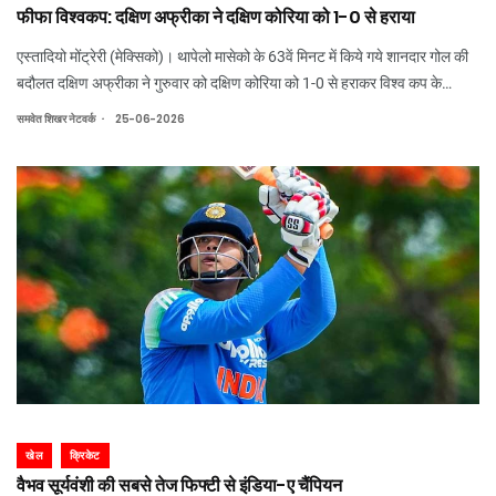
फीफा विश्वकप: दक्षिण अफ्रीका ने दक्षिण कोरिया को 1-0 से हराया
एस्तादियो मोंट्रेरी (मेक्सिको)। थापेलो मासेको के 63वें मिनट में किये गये शानदार गोल की
बदौलत दक्षिण अफ्रीका ने गुरुवार को दक्षिण कोरिया को 1-0 से हराकर विश्व कप के
नॉकआउट चरण में जगह बना ली है।
.
समवेत शिखर नेटवर्क
25-06-2026
खेल
क्रिकेट
वैभव सूर्यवंशी की सबसे तेज फिफ्टी से इंडिया-ए चैंपियन