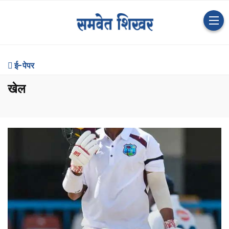
ई-पेपर
खेल