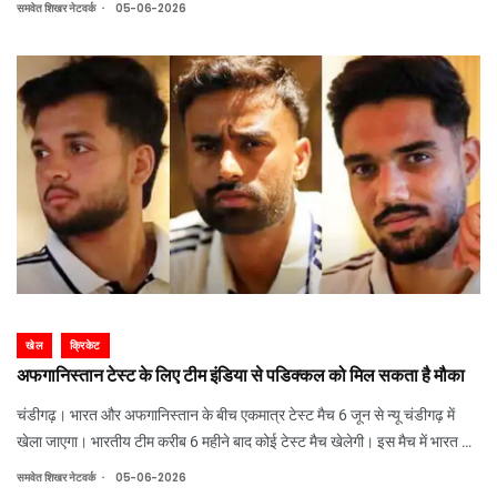
.
समवेत शिखर नेटवर्क
05-06-2026
से हराया। इस
खेल
क्रिकेट
अफगानिस्तान टेस्ट के लिए टीम इंडिया से पडिक्कल को मिल सकता है मौका
चंडीगढ़। भारत और अफगानिस्तान के बीच एकमात्र टेस्ट मैच 6 जून से न्यू चंडीगढ़ में
खेला जाएगा। भारतीय टीम करीब 6 महीने बाद कोई टेस्ट मैच खेलेगी। इस मैच में भारत के
दो खिलाड़ी डेब्यू कर सकते हैं। वहीं, नंबर-3 बल्लेबाज और तीसरे स्पिनर को लेकर कप्तान
.
समवेत शिखर नेटवर्क
05-06-2026
शुभमन गिल