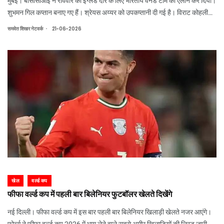
मुंबई। बीसीसीआई ने रविवार को इंग्लैंड दौरे के लिए भारतीय वनडे टीम का ऐलान कर दिया।
शुभमन गिल कप्तान बनाए गए हैं। श्रेयस अय्यर को उपकप्तानी दी गई है। विराट कोहली
और रोहित शर्मा भी स्क्वॉड का हिस्सा हैं।
.
समवेत शिखर नेटवर्क
21-06-2026
खेल
वर्ल्ड कप
फीफा वर्ल्ड कप में पहली बार बिलेनियर फुटबॉलर खेलते दिखेंगे
नई दिल्ली। फीफा वर्ल्ड कप में इस बार पहली बार बिलेनियर खिलाड़ी खेलते नजर आएंगे।
फोर्ब्स ने फीफा वर्ल्ड कप 2026 में भाग लेने वाले सबसे अमीर खिलाड़ियों की लिस्ट जारी की