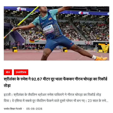
खेल
एथलेटिक्स
श्रीलंका के रुमेश ने 92.67 मीटर दूर भाला फेंककर नीरज चोपड़ा का रिकॉर्ड
तोड़ा
इटली। श्रीलंका के जैवलिन थ्रोअर रुमेश पाथिरागे ने नीरज चोपड़ा का रिकॉर्ड तोड़
दिया। वे एशिया में सबसे दूर जैवलिन फेंकने वाले दूसरे प्लेयर भी बन गए। 23 साल के रुमेश
ने रोम डायमंड लीग में 92.67 मीटर का थ्रो किया। यह 2026 में किसी भी प्लेयर का पहला
.
समवेत शिखर नेटवर्क
05-06-2026
90+ थ्रो था