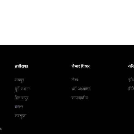
छत्तीसगढ़
विचार शिखर
आँख
रायपुर
लेख
इमे
दुर्ग संभाग
धर्म अध्यात्म
वीड
बिलासपुर
सम्पादकीय
बस्तर
सरगुजा
ss