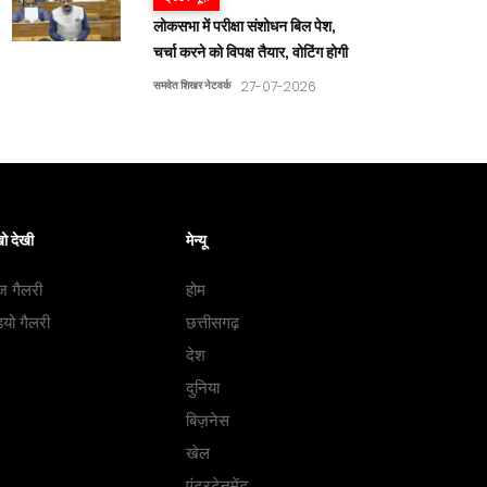
लोकसभा में परीक्षा संशोधन बिल पेश,
चर्चा करने को विपक्ष तैयार, वोटिंग होगी
समवेत शिखर नेटवर्क
27-07-2026
ो देखी
मेन्यू
ज गैलरी
होम
ियो गैलरी
छत्तीसगढ़
देश
दुनिया
बिज़नेस
खेल
एंटरटेनमेंट