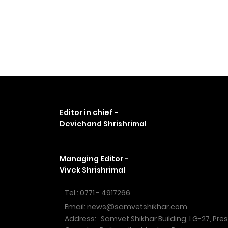
Editor in chief -
Devichand Shrishrimal
Managing Editor -
Vivek Shrishrimal
Tel.: 0771 - 4917266
Email: news@samvetshikhar.com
Address: Samvet Shikhar Building, LG-27, Pre