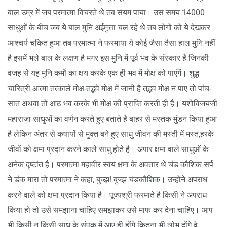
बाल उम्र में जब परमात्मा विचरते थे तब संयम पाया। उस समय 14000
साधुओं के बीच जब ये बाल मुनि अईमुत्ता चल रहे थे तब लोगों को ये देखकर
आश्चर्य चकित हुआ तब परमात्मा ने फरमाया ये कोई जैसा तैसा हाल मुनि नहीं
है इसमें भले बाल के लक्षण है मगर इस मुनि में पूर्व भव के संस्कार है जिनकी
वजह से यह मुनि कर्मो का क्षय करके एक ही भव में मोक्ष को पाएंगें। शुद्ध
चारित्री आत्मा तत्काले मोक्ष-तद्भवे मोक्ष में जानी है तद्भव मोक्ष न पाए तो पांच-
सात अथवा तो आठ भव करके भी मोक्ष की प्राप्ति करती ही है। यशोविजयजी
महाराजा साधुओं का वर्णन करते हुए बताते है बाहर से मस्तक मुंडन किया हुआ
है लेकिन अंतर से कषायों से मुक्त बने हुए साधु जीवन की मस्ती में मस्त,हरके
जीवों को क्षमा प्रदान करने काले साधु होते है। अपार क्षमा वाले साधुओं के
अनेक दृष्टांत है। परमात्मा महावीर स्वयं क्षमा के अवतार थे चंड कौशिक सर्प
ने डंक मारा तो परमात्मा ने कहा, बुज्झ! बुज्झ चंडकौशिक। उन्होंने अपराध
करने वाले को क्षमा प्रदान किया है। पूज्यश्री फरमाते है किसी ने अपराध
किया हो तो उसे समझाना चाहिए समझाकर उसे माफ कर देना चाहिए। आप
भी किसी न किसी साधु के संपक में आए ही होंगे कितना भी लोभ दोंगे वे