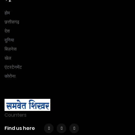
होम
छत्तीसगढ़
देश
दुनिया
बिज़नेस
खेल
एंटरटेनमेंट
कोरोना
Counters
Find us here