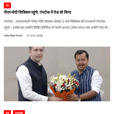
देश
पीएम मोदी सिक्किम पहुंचे, गंगटोक में रोड शो किया
गंगटोक। प्रधानमंत्री नरेंद्र मोदी सोमवार दोपहर 3 बजे सिक्किम की राजधानी गंगटोक
पहुंचे। इसके बाद उन्होंने लिबिंग हेलिपैड से गवर्नर हाउस (लोक भवन) तक उन्होंने रोड शो
किया। सिक्किम के राज्य बनने के 50 साल पूरे होने के जश्न के बीच यह रोड शो
.
समवेत शिखर नेटवर्क
27-04-2026
जनभावनाओं, सांस्कृ
देश
राजनीति