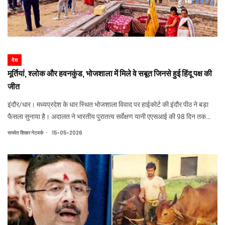
देश
मूर्तियां, श्लोक और हवनकुंड, भोजशाला में मिले वे सबूत जिनसे हुई हिंदू पक्ष की
जीत
इंदौर/धार। मध्यप्रदेश के धार स्थित भोजशाला विवाद पर हाईकोर्ट की इंदौर पीठ ने बड़ा
फैसला सुनाया है। अदालत ने भारतीय पुरातत्व सर्वेक्षण यानी एएसआई की 98 दिन तक
चली एएसआई वैज्ञानिक सर्वे में भोजशाला परिसर से मिले कमल, घंटियां, संस्कृत श्लोक, देवी-
.
समवेत शिखर नेटवर्क
15-05-2026
देवताओं की