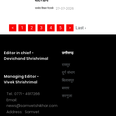
वोटिंग होगी
समवेत शिखर नेटवर्क
27-07-2026
<
1
2
3
4
5
>
Last ›
Editor in chief -
छत्तीसगढ़
Devichand Shrishrimal
रायपुर
दुर्ग संभाग
Managing Editor -
बिलासपुर
Vivek Shrishrimal
बस्तर
Tel.: 0771 - 4917266
सरगुजा
Email:
news@samvetshikhar.com
Address: Samvet