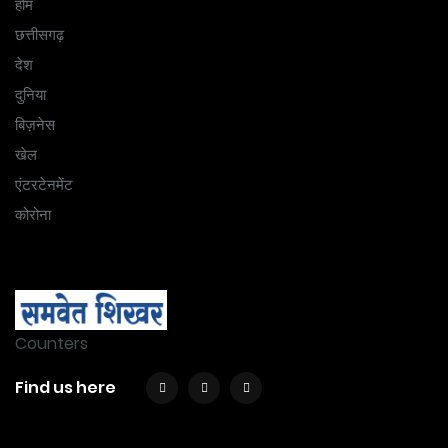
होम
छत्तीसगढ़
देश
दुनिया
बिज़नेस
खेल
एंटरटेनमेंट
कोरोना
Counters
Find us here