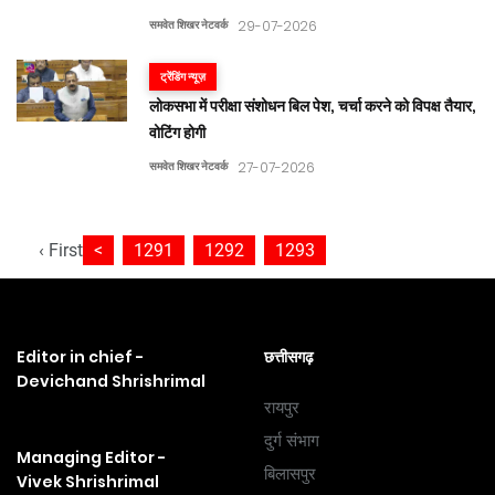
समवेत शिखर नेटवर्क
29-07-2026
ट्रेंडिंग न्यूज़
लोकसभा में परीक्षा संशोधन बिल पेश, चर्चा करने को विपक्ष तैयार,
वोटिंग होगी
समवेत शिखर नेटवर्क
27-07-2026
‹ First
<
1291
1292
1293
Editor in chief -
छत्तीसगढ़
Devichand Shrishrimal
रायपुर
दुर्ग संभाग
Managing Editor -
बिलासपुर
Vivek Shrishrimal